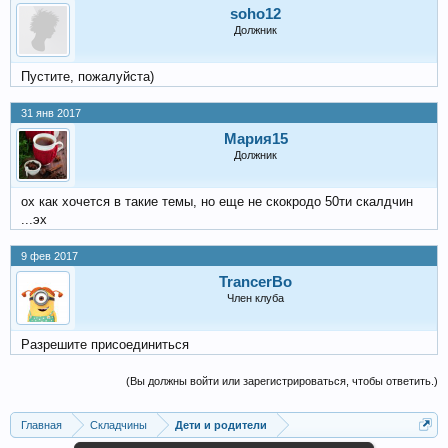
soho12
Должник
Пустите, пожалуйста)
31 янв 2017
Мария15
Должник
ох как хочется в такие темы, но еще не скокродо 50ти скалдчин
...эх
9 фев 2017
TrancerBo
Член клуба
Разрешите присоединиться
(Вы должны войти или зарегистрироваться, чтобы ответить.)
Главная
Складчины
Дети и родители