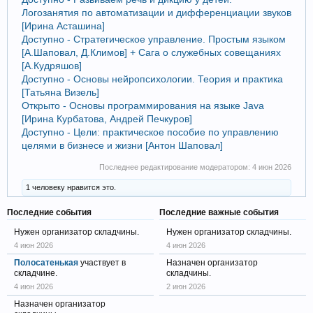
Логозанятия по автоматизации и дифференциации звуков
[Ирина Асташина]
Доступно - Стратегическое управление. Простым языком
[А.Шаповал, Д.Климов] + Сага о служебных совещаниях
[А.Кудряшов]
Доступно - Основы нейропсихологии. Теория и практика
[Татьяна Визель]
Открыто - Основы программирования на языке Java
[Ирина Курбатова, Андрей Печкуров]
Доступно - Цели: практическое пособие по управлению
целями в бизнесе и жизни [Антон Шаповал]
Последнее редактирование модератором:
4 июн 2026
1 человеку нравится это.
Последние события
Последние важные события
Нужен организатор складчины.
Нужен организатор складчины.
4 июн 2026
4 июн 2026
Полосатенькая
участвует в
Назначен организатор
складчине.
складчины.
4 июн 2026
2 июн 2026
Назначен организатор