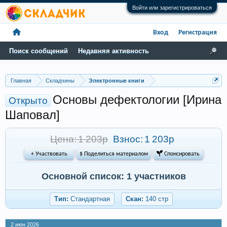
Войти или зарегистрироваться
Вход
Регистрация
Поиск сообщений
Недавняя активность
Главная
Складчины
Электронные книги
Основы дефектологии [Ирина
Открыто
Шаповал]
Цена: 1 203р
Взнос:
1 203р
+ Участвовать
$ Поделиться материалом
 Спонсировать
Основной список: 1 участников
Тип:
Стандартная
Скан:
140 стр
2 июн 2026