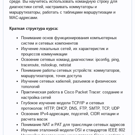
среде. Вы научитесь использовать командную строку для
диагностики сетей, настраивать коммутаторы и
маршрутизаторы, работать с таблицами маршрутизации и
MAC-адресами.
Краткая структура курса:
Понимание основ функционирования компьютерных
систем и сетевых компонентов
Изучение локальных сетей, их характеристик и
процессов коммуникации
Освоение сетевых команд диагностики: ipconfig, ping,
traceroute, nslookup, netstat
Понимание работы сетевых устройств: коммутаторов,
маршрутизаторов, точек доступа
Изучение сетевых кабелей, разъемов и физических
топологий
Практическая работа в Cisco Packet Tracer: создание и
настройка сетей
Глубокое изучение модели TCP/IP и сетевых
протоколов: HTTP, DHCP, DNS, FTP, SMTP, TCP, UDP
Освоение IPv4-адресации, подсетей, CIDR нотации и
расчета масок
Понимание NAT и PAT для трансляции сетевых адресов
Изучение эталонной модели OSI и стандартов IEEE 802