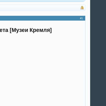
#1
ета [Музеи Кремля]