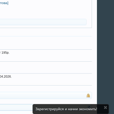
това]
т 195р.
04.2026.
Зарегистрируйся и начни экономить!