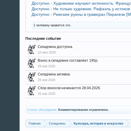
Доступно - Художники изучают античность. Француз
Доступно - Не только художник. Рафаэль у истоков
Доступно - Римские руины в гравюрах Пиранези [М
1 человеку нравится это.
Последние события
Складчина доступна.
10 июл 2026
Взнос в складчине составляет 195р.
29 апр 2026
Складчина активна.
29 апр 2026
Сбор взносов начинается 28.04.2026.
26 апр 2026
Статус обсуждения:
Комментирование ограничено.
Главная
Складчины
Культура, история и искусство