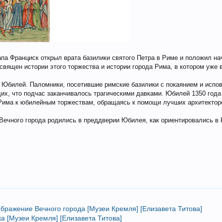
апа Франциск открыл врата базилики святого Петра в Риме и положил н
священ истории этого торжества и истории города Рима, в котором уже
й Юбилей. Паломники, посетившие римские базилики с покаянием и испо
, что подчас заканчивалось трагическими давками. Юбилей 1350 года 
 Рима к юбилейным торжествам, обращаясь к помощи лучших архитектор
Вечного города родились в преддверии Юбилея, как ориентировались в 
ображение Вечного города [Музеи Кремля] [Елизавета Титова]
а [Музеи Кремля] [Елизавета Титова]