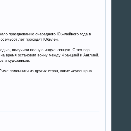
ачало празднованию очередного Юбилейного года в
 восемьсот лет проходят Юбилеи.
ведью, получили полную индульгенцию. С тех пор
на время остановил войну между Францией и Англией.
ов и художников.
Риме паломники из других стран, какие «сувениры»