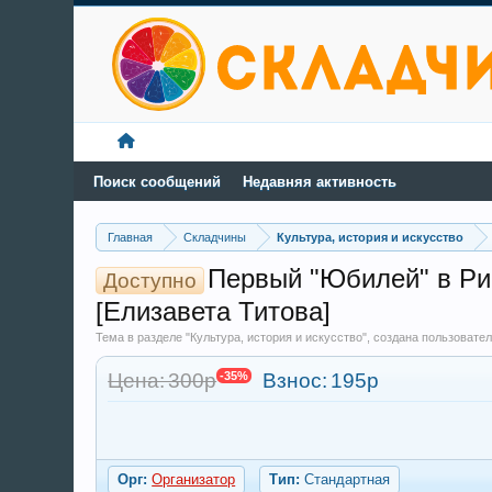
Поиск сообщений
Недавняя активность
Главная
Складчины
Культура, история и искусство
Первый "Юбилей" в Рим
Доступно
[Елизавета Титова]
Тема в разделе "Культура, история и искусство", создана пользоват
Цена: 300р
-35%
Взнос:
195р
Орг:
Организатор
Тип:
Стандартная