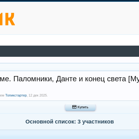
е. Паломники, Данте и конец света [М
елем
Топикстартер
,
12 дек 2025
.
 Купить
Основной список: 3 участников