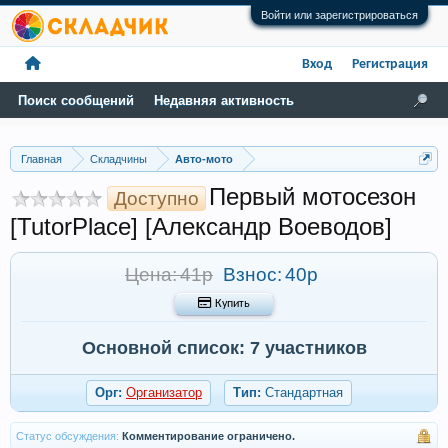
Войти или зарегистрироваться
Вход
Регистрация
Поиск сообщений
Недавняя активность
Главная
Складчины
Авто-мото
Первый мотосезон
Доступно
[TutorPlace] [Александр Воеводов]
Цена: 41р
Взнос:
40р
 Купить
Основной список: 7 участников
Орг:
Организатор
Тип:
Стандартная
Статус обсуждения:
Комментирование ограничено.