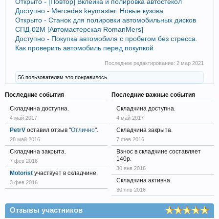
Открыто - [Повтор] Вклейка и полировка автостёкол
Доступно - Mercedes keymaster. Новые кузова
Открыто - Станок для полировки автомобильных дисков
СПД-02М [Автомастерская RomanMers]
Доступно - Покупка автомобиля с пробегом без стресса.
Как проверить автомобиль перед покупкой
Последнее редактирование:
2 мар 2021
56 пользователям это понравилось.
Последние события
Последние важные события
Складчина доступна.
Складчина доступна.
4 май 2017
4 май 2017
PetrV
оставил отзыв "
Отлично
".
Складчина закрыта.
28 май 2016
7 фев 2016
Складчина закрыта.
Взнос в складчине составляет
140р.
7 фев 2016
30 янв 2016
Motorist
участвует в складчине.
Складчина активна.
3 фев 2016
30 янв 2016
Отзывы участников