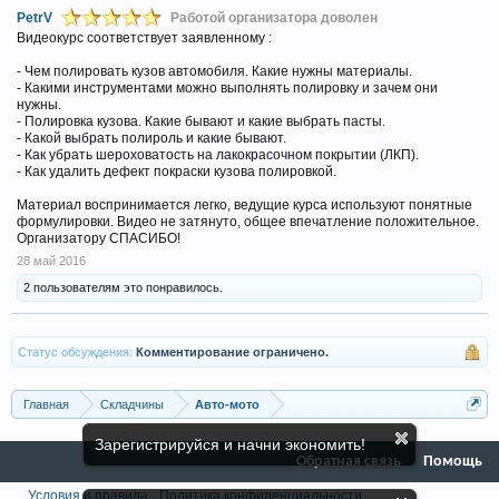
PetrV
Работой организатора доволен
Видеокурс соответствует заявленному :
- Чем полировать кузов автомобиля. Какие нужны материалы.
- Какими инструментами можно выполнять полировку и зачем они
нужны.
- Полировка кузова. Какие бывают и какие выбрать пасты.
- Какой выбрать полироль и какие бывают.
- Как убрать шероховатость на лакокрасочном покрытии (ЛКП).
- Как удалить дефект покраски кузова полировкой.
Материал воспринимается легко, ведущие курса используют понятные
формулировки. Видео не затянуто, общее впечатление положительное.
Организатору СПАСИБО!
28 май 2016
2 пользователям это понравилось.
Статус обсуждения:
Комментирование ограничено.
Главная
Складчины
Авто-мото
Зарегистрируйся и начни экономить!
Обратная связь
Помощь
Условия и правила
Политика конфиденциальности