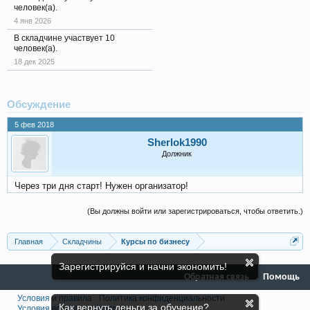
человек(а).
4 янв 2026
В складчине участвует 10
человек(а).
18 дек 2025
Обсуждение
5 фев 2018
Sherlok1990
Должник
Через три дня старт! Нужен организатор!
(Вы должны войти или зарегистрироваться, чтобы ответить.)
Главная
Складчины
Курсы по бизнесу
Зарегистрируйся и начни экономить!
Обратная связь
Помощь
Условия и правила
Политика конфиденциальности
Как вернуть деньги за обучение?
Условия возврата
Оферта