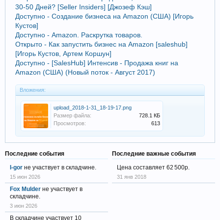
30-50 Дней? [Seller Insiders] [Джозеф Кэш]
Доступно - Создание бизнеса на Amazon (США) [Игорь
Кустов]
Доступно - Amazon. Раскрутка товаров.
Открыто - Как запустить бизнес на Amazon [saleshub]
[Игорь Кустов, Артем Коршун]
Доступно - [SalesHub] Интенсив - Продажа книг на
Amazon (США) (Новый поток - Август 2017)
Вложения:
upload_2018-1-31_18-19-17.png
Размер файла:
728.1 КБ
Просмотров:
613
Последние события
Последние важные события
I-gor
не участвует в складчине.
Цена составляет 62 500р.
15 июн 2026
31 янв 2018
Fox Mulder
не участвует в
складчине.
3 июн 2026
В складчине участвует 10