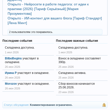
Открыто - Нейросети в работе педагога: от идеи к
практике (2026) [Тариф Серьëзный] [Мария
Прозументова]
Открыто - ИИ-контент для вашего блога [Тариф Стандарт]
[Лена Минт]
2 пользователям это понравилось.
Последние события
Последние важные события
Складчина доступна.
Складчина доступна.
1 июл 2026
1 июл 2026
BilboBegins
участвует в
Взнос в складчине составляет
складчине.
390р.
26 июн 2026
25 июн 2026
Ирина Р
участвует в складчине.
Складчина активна.
26 июн 2026
25 июн 2026
Morozov
участвует в складчине.
Сбор взносов начинается
25.06.2026.
26 июн 2026
23 июн 2026
Статус обсуждения:
Комментирование ограничено.