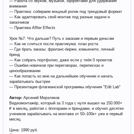
— Работа со звуком, музыкой, эффектами для удержания
внимания
— Практика: собираем мощный ролик под трендовый формат
— Как адаптировать свой монтаж под разные задачи и
заказчиков
— Практика Affter Effects
Урок №7: Что дальше? Путь к заказам и первым деньгам
— Как не слиться после практикума: план роста
— Где брать заказы: фриланс-биржи, комьюнити, личный
бренд
— Как собрать портфолио, даже если у тебя 0 проектов
— Ошибки новичков при переговорах, переписках и
ценообразовании
— Как попасть ко мне на дальнейшее обучение и начать
зарабатывать быстрее
— Презентация флагманской программы обучения "Edit Lab"
Автор:
Арсений Мерзляков
Видеомонтажёр, который за 3 года с нуля вышел на 150.000+
₽ в месяц, работая с блогерами и брендами, и обучил десятки
учеников зарабатывать на монтаже от 50–100к+ уже в первый
месяц
Цена: 1990 руб.