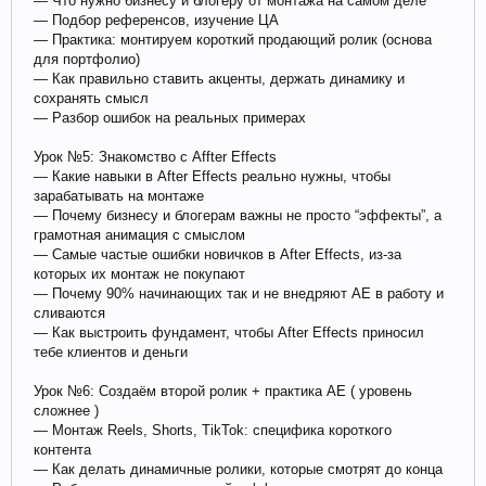
— Что нужно бизнесу и блогеру от монтажа на самом деле
— Подбор референсов, изучение ЦА
— Практика: монтируем короткий продающий ролик (основа
для портфолио)
— Как правильно ставить акценты, держать динамику и
сохранять смысл
— Разбор ошибок на реальных примерах
Урок №5: Знакомство с Affter Effects
— Какие навыки в After Effects реально нужны, чтобы
зарабатывать на монтаже
— Почему бизнесу и блогерам важны не просто “эффекты”, а
грамотная анимация с смыслом
— Самые частые ошибки новичков в After Effects, из-за
которых их монтаж не покупают
— Почему 90% начинающих так и не внедряют AE в работу и
сливаются
— Как выстроить фундамент, чтобы After Effects приносил
тебе клиентов и деньги
Урок №6: Создаём второй ролик + практика AE ( уровень
сложнее )
— Монтаж Reels, Shorts, TikTok: специфика короткого
контента
— Как делать динамичные ролики, которые смотрят до конца