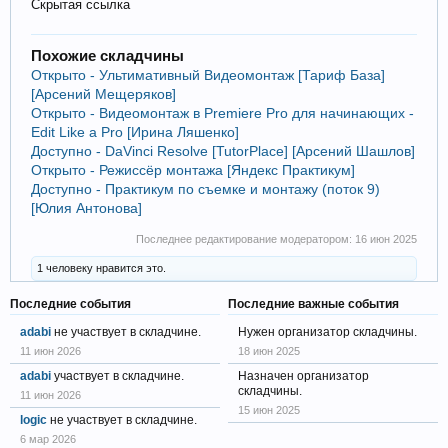
Скрытая ссылка
Похожие складчины
Открыто - Ультимативный Видеомонтаж [Тариф База]
[Арсений Мещеряков]
Открыто - Видеомонтаж в Premiere Pro для начинающих -
Edit Like a Pro [Ирина Ляшенко]
Доступно - DaVinci Resolve [TutorPlace] [Арсений Шашлов]
Открыто - Режиссёр монтажа [Яндекс Практикум]
Доступно - Практикум по съемке и монтажу (поток 9)
[Юлия Антонова]
Последнее редактирование модератором:
16 июн 2025
1 человеку нравится это.
Последние события
Последние важные события
adabi
не участвует в складчине.
Нужен организатор складчины.
11 июн 2026
18 июн 2025
adabi
участвует в складчине.
Назначен организатор
складчины.
11 июн 2026
15 июн 2025
logic
не участвует в складчине.
6 мар 2026