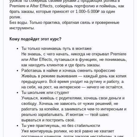
уроков ты соберёшь своими руками 2 продающих ролика в
Premiere и After Effects, соберёшь портфолио и поймёшь, как
брать заказы, которые приносят от 1.000–5.000₽ за один
ролик.
Без воды. Только практика, обратная связь и проверенные
инструменты.
Кому подойдет этот курс?
Ты только начинаешь путь в монтаже
Не знаешь, с чего начать, никогда не открывал Premiere
или After Effects, путаешься в функциях, не понимаешь,
как находить клиентов и где брать заказы.
Работаешь в найме и хочешь сменить профессию
Живёшь в режиме выживания — каждый день как копия
предыдущего. Всё время уходит на рутину и работу, а
на себя, на рост, на интересное — ничего не остаётся.
Ты школьник или студент
Учишься, живёшь с родителями, хочешь свои деньги и
свободу. Хочешь не зависеть от чужих решений, не
работать за копейки, а заниматься чем-то интересным и
реально зарабатывать. И монтаж — твой шанс
вырваться и построить своё.
Ты уже практикуешь, но без стабильности
Уже монтируешь ролики, но всё равно не хватает
постоянных клиентов, поток заказов нестабилен, а чек