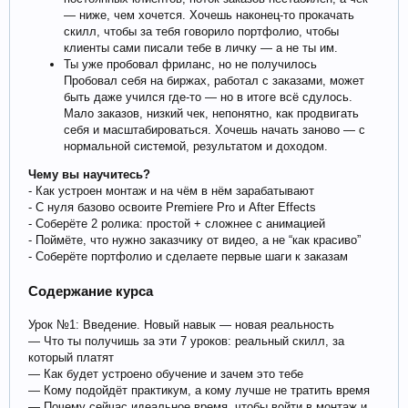
— ниже, чем хочется. Хочешь наконец-то прокачать
скилл, чтобы за тебя говорило портфолио, чтобы
клиенты сами писали тебе в личку — а не ты им.
Ты уже пробовал фриланс, но не получилось
Пробовал себя на биржах, работал с заказами, может
быть даже учился где-то — но в итоге всё сдулось.
Мало заказов, низкий чек, непонятно, как продвигать
себя и масштабироваться. Хочешь начать заново — с
нормальной системой, результатом и доходом.
Чему вы научитесь?
- Как устроен монтаж и на чём в нём зарабатывают
- С нуля базово освоите Premiere Pro и After Effects
- Соберёте 2 ролика: простой + сложнее с анимацией
- Поймёте, что нужно заказчику от видео, а не “как красиво”
- Соберёте портфолио и сделаете первые шаги к заказам
Содержание курса
Урок №1: Введение. Новый навык — новая реальность
— Что ты получишь за эти 7 уроков: реальный скилл, за
который платят
— Как будет устроено обучение и зачем это тебе
— Кому подойдёт практикум, а кому лучше не тратить время
— Почему сейчас идеальное время, чтобы войти в монтаж и