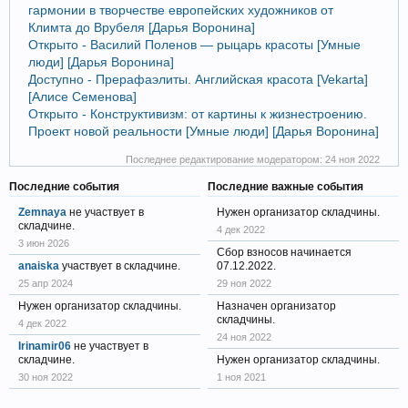
гармонии в творчестве европейских художников от
Климта до Врубеля [Дарья Воронина]
Открыто - Василий Поленов — рыцарь красоты [Умные
люди] [Дарья Воронина]
Доступно - Прерафаэлиты. Английская красота [Vekarta]
[Алисе Семенова]
Открыто - Конструктивизм: от картины к жизнестроению.
Проект новой реальности [Умные люди] [Дарья Воронина]
Последнее редактирование модератором:
24 ноя 2022
Последние события
Последние важные события
Zemnaya
не участвует в
Нужен организатор складчины.
складчине.
4 дек 2022
3 июн 2026
Сбор взносов начинается
anaiska
участвует в складчине.
07.12.2022.
25 апр 2024
29 ноя 2022
Нужен организатор складчины.
Назначен организатор
складчины.
4 дек 2022
24 ноя 2022
Irinamir06
не участвует в
складчине.
Нужен организатор складчины.
30 ноя 2022
1 ноя 2021