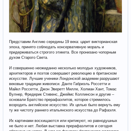
Представим Англию середины 19 века: царит викторианская
эпоха, принято соблюдать консервативную мораль и
придерживаться строгого этикета. Все пронизано чопорным
духом Старого Света.
И совершенно неожиданно несколько молодых художников,
архитекторов и поэтов совершают революцию в британском
искусстве. Лучшие ученики Лондонской академии разрушают
вековые традиции живописи. Данте Габриэль Россетти и
Майкл Россетти, Джон Эверетт Милле, Холман Хант, Томас
Вулнер, Фредерик Стивенс, Джеймс Коллинсон и другие –
основали Братство прерафаэлитов, которое стремилось
возродить английское искусство. Их целью было вернуть ему
ту же чистоту раннего итальянского искусства до Рафаэля.
Их картинами восхищаются или критикуют, но равнодушных
не было и нет. Любая выставка прерафаэлитов и сегодня