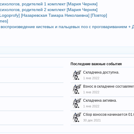
психологов, родителей 1 комплект [Мария Черняк]
психологов, родителей 2 комплект [Мария Черняк]
[Logoprofy] [Назаревская Тамара Николаевна] [Повтор]
mes]
з воспроизведение кистевых и пальцевых поз с проговариванием +
Последние важные события
Складчина доступна.
1 янв 2022
Взнос в складчине составляе
1 янв 2022
Складчина активна.
1 янв 2022
Сбор взносов начинается 01.
30 дек 2021