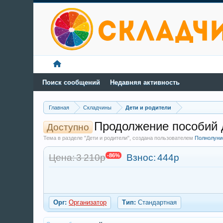
Поиск сообщений
Недавняя активность
Главная
Складчины
Дети и родители
Продолжение пособий 
Доступно
Тема в разделе "Дети и родители", создана пользователем
Полнолуни
Цена: 3 210р
-86%
Взнос:
444р
Орг:
Организатор
Тип:
Стандартная