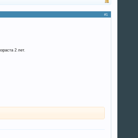
#1
зраста 2 лет.