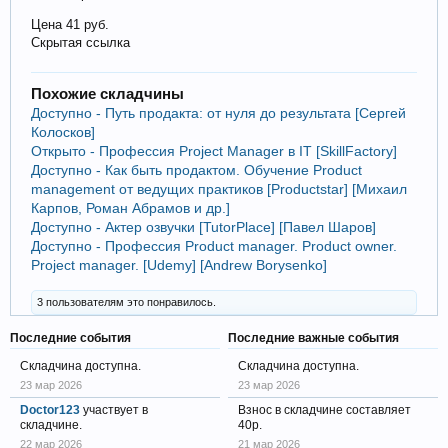
Цена 41 руб.
Скрытая ссылка
Похожие складчины
Доступно - Путь продакта: от нуля до результата [Сергей
Колосков]
Открыто - Профессия Project Manager в IT [SkillFactory]
Доступно - Как быть продактом. Обучение Product
management от ведущих практиков [Productstar] [Михаил
Карпов, Роман Абрамов и др.]
Доступно - Актер озвучки [TutorPlace] [Павел Шаров]
Доступно - Профессия Product manager. Product owner.
Project manager. [Udemy] [Andrew Borysenko]
3 пользователям это понравилось.
Последние события
Последние важные события
Складчина доступна.
Складчина доступна.
23 мар 2026
23 мар 2026
Doctor123
участвует в
Взнос в складчине составляет
складчине.
40р.
22 мар 2026
21 мар 2026