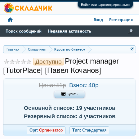
Войти или зарегистрироваться
Вход
Регистрация
Поиск сообщений
Недавняя активность
Главная
Складчины
Курсы по бизнесу
Project manager
Доступно
[TutorPlace] [Павел Кочанов]
Цена: 41р
Взнос:
40р
 Купить
Основной список: 19 участников
Резервный список: 4 участников
Орг:
Организатор
Тип:
Стандартная