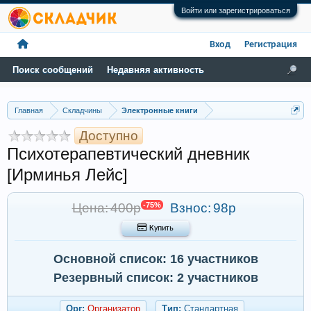
Войти или зарегистрироваться
Вход
Регистрация
Поиск сообщений
Недавняя активность
Главная
Складчины
Электронные книги
Доступно
Психотерапевтический дневник
[Ирминья Лейс]
Цена: 400р
-75%
Взнос:
98р
 Купить
Основной список: 16 участников
Резервный список: 2 участников
Орг:
Организатор
Тип:
Стандартная