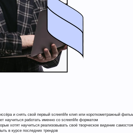
жиссёра и снять свой первый screenlife клип или короткометражный филь
чет научиться работать именно со screenlife форматом
орые хотят научиться реализовывать своё творческое видение самосто
 быть в курсе последних трендов