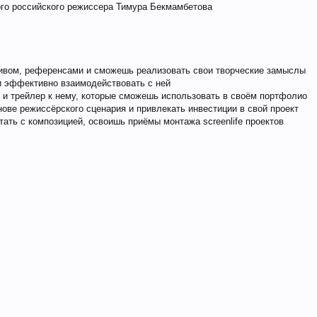
вого российского режиссера Тимура Бекмамбетова
тивом, референсами и сможешь реализовать свои творческие замыслы
 и эффективно взаимодействовать с ней
и трейлер к нему, которые сможешь использовать в своём портфолио
ове режиссёрского сценария и привлекать инвестиции в свой проект
тать с композицией, освоишь приёмы монтажа screenlife проектов