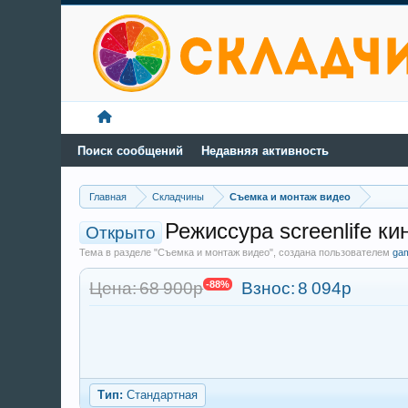
Поиск сообщений
Недавняя активность
Главная
Складчины
Съемка и монтаж видео
Режиссура screenlife к
Открыто
Тема в разделе "Съемка и монтаж видео", создана пользователем
ga
Цена: 68 900р
-88%
Взнос:
8 094р
Тип:
Стандартная