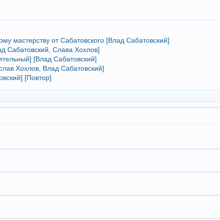
му мастерству от Сабатовского [Влад Сабатовский]
ад Сабатовский, Слава Хохлов]
тельный] [Влад Сабатовский]
слав Хохлов, Влад Сабатовский]
овский] [Повтор]