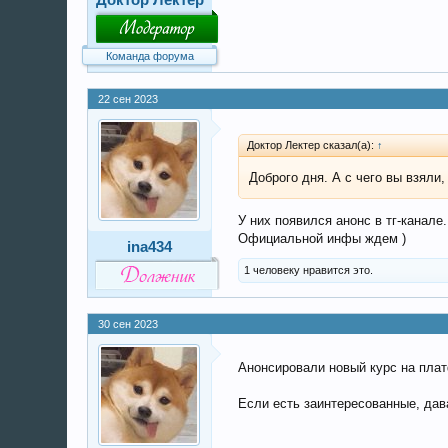
Команда форума
22 сен 2023
Доктор Лектер сказал(а):
↑
Доброго дня. А с чего вы взял
У них появился анонс в тг-канале
Официальной инфы ждем )
ina434
1 человеку нравится это.
30 сен 2023
Анонсировали новый курс на плат
Если есть заинтересованные, дав