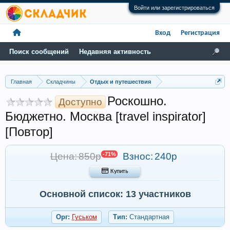
Войти или зарегистрироваться
Вход
Регистрация
Поиск сообщений
Недавняя активность
Главная
Складчины
Отдых и путешествия
Роскошно.
Доступно
Бюджетно. Москва [travel inspirator]
[Повтор]
Цена: 850р
-71%
Взнос:
240р
 Купить
Основной список: 13 участников
Орг:
Гуськом
Тип:
Стандартная