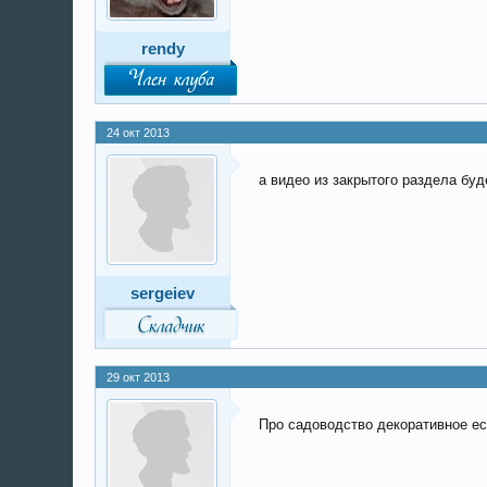
rendy
24 окт 2013
а видео из закрытого раздела буд
sergeiev
29 окт 2013
Про садоводство декоративное ест