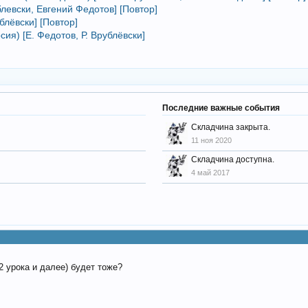
левски, Евгений Федотов] [Повтор]
блёвски] [Повтор]
ия) [Е. Федотов, Р. Врублёвски]
Последние важные события
Складчина закрыта.
11 ноя 2020
Складчина доступна.
4 май 2017
12 урока и далее) будет тоже?