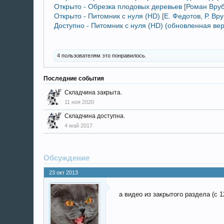
Открыто - Обрезка плодовых деревьев [Роман Вруб
Открыто - Питомник с нуля (HD) [Е. Федотов, Р. Вру
Доступно - Питомник с нуля (HD) (обновленная верс
4 пользователям это понравилось.
Последние события
Складчина закрыта.
11 ноя 2020
Складчина доступна.
4 май 2017
Обсуждение
23 окт 2013
а видео из закрытого раздела (с 