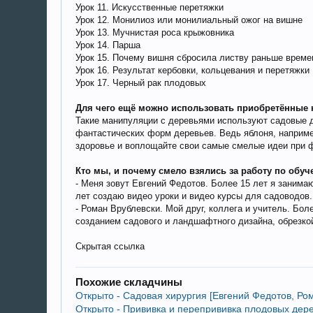
Урок 11. Искусственные перетяжки
Урок 12. Монилиоз или монилиальный ожог на вишне
Урок 13. Мучнистая роса крыжовника
Урок 14. Парша
Урок 15. Почему вишня сбросила листву раньше време
Урок 16. Результат кербовки, кольцевания и перетяжки
Урок 17. Черный рак плодовых
Для чего ещё можно использовать приобретённые 
Такие манипуляции с деревьями используют садовые д
фантастических форм деревьев. Ведь яблоня, например
здоровье и воплощайте свои самые смелые идеи при ф
Кто мы, и почему смело взялись за работу по обу
- Меня зовут Евгений Федотов. Более 15 лет я занима
лет создаю видео уроки и видео курсы для садоводов
- Роман Врублевски. Мой друг, коллега и учитель. Б
созданием садового и ландшафтного дизайна, обрезко
Скрытая ссылка
Похожие складчины
Открыто - Cадовая хирургия [Евгений Федотов, Ро
Открыто - Прививка и перепрививка плодовых дерев