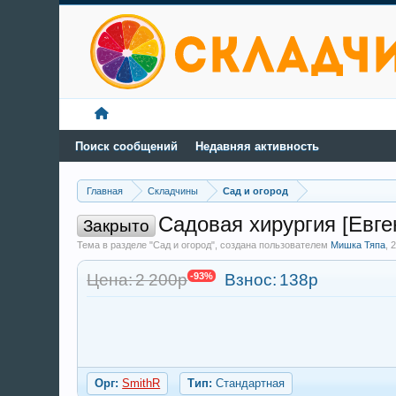
Поиск сообщений
Недавняя активность
Главная
Складчины
Сад и огород
Садовая хирургия [Евге
Закрыто
Тема в разделе "Сад и огород", создана пользователем
Мишка Тяпа
,
2
Цена: 2 200р
-93%
Взнос:
138р
Орг:
SmithR
Тип:
Стандартная