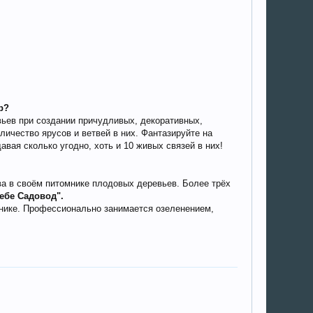
р?
ьев при создании причудливых, декоративных,
ичество ярусов и ветвей в них. Фантазируйте на
ая сколько угодно, хоть и 10 живых связей в них!
ва в своём питомнике плодовых деревьев. Более трёх
ебе Садовод".
мнике. Профессионально занимается озеленением,