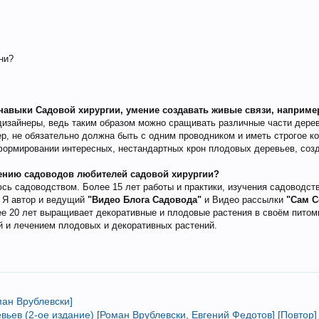
ни?
навыки Садовой хирургии, умение создавать живые связи, наприме
изайнеры, ведь таким образом можно сращивать различные части дерев
, не обязательно должна быть с одним проводником и иметь строгое кол
ормировании интересных, нестандартных крон плодовых деревьев, создав
чению садоводов любителей садовой хирургии?
юсь садоводством. Более 15 лет работы и практики, изучения садоводст
. Я автор и ведущий
"Видео Блога Садовода"
и Видео рассылки
"Сам С
олее 20 лет выращивает декоративные и плодовые растения в своём пито
й и лечением плодовых и декоративных растений.
ман Врублевски]
ьев (2-ое издание) [Роман Врублевски, Евгений Федотов] [Повтор]