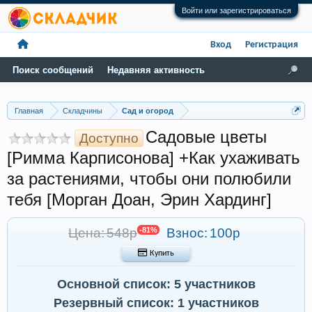
Войти или зарегистрироваться
Вход
Регистрация
Поиск сообщений
Недавняя активность
Главная
Складчины
Сад и огород
Садовые цветы
Доступно
[Римма Карписонова] +Как ухаживать
за растениями, чтобы они полюбили
тебя [Морган Доан, Эрин Хардинг]
Цена: 548р
-81%
Взнос:
100р
 Купить
Основной список: 5 участников
Резервный список: 1 участников