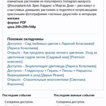
комнатным растениям из популярного Instagram-аккаунта
@houseplantclub Эрин Хардинг и Морган Доан – расскажут о
счастливых домашних растениях и поделятся потрясающими
красочными фотографиями «зеленых джунглей» в интерьере.
магазин
формат PDF
цена 249+299=548р
Похожие складчины
Доступно - Сад любимых цветов с Ларисой Кочелаевой
[Лариса Кочелаева]
Открыто - Как продлить краски летнего цветения. Уход за
цветочным садом летом [Садовый мир] [Premium
комплект]
Доступно - Энциклопедия цветовода [Лариса Кочелаева]
Доступно - Гладиолусы + Герань + Пионы + Нарциссы.
Выращивание и уход [Дарья Резько]
Открыто - Спасительные многолетники [Светлана
Воронина]
Последние события
Последние важные события
Складчина доступна.
Складчина доступна.