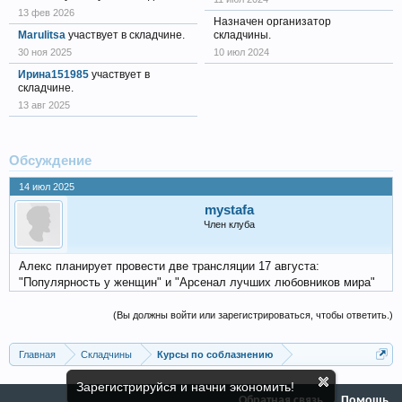
13 фев 2026
Назначен организатор
Marulitsa
участвует в складчине.
складчины.
30 ноя 2025
10 июл 2024
Ирина151985
участвует в
складчине.
13 авг 2025
Обсуждение
14 июл 2025
mystafa
Член клуба
Алекс планирует провести две трансляции 17 августа:
"Популярность у женщин" и "Арсенал лучших любовников мира"
(Вы должны войти или зарегистрироваться, чтобы ответить.)
Главная
Складчины
Курсы по соблазнению
Зарегистрируйся и начни экономить!
Обратная связь
Помощь