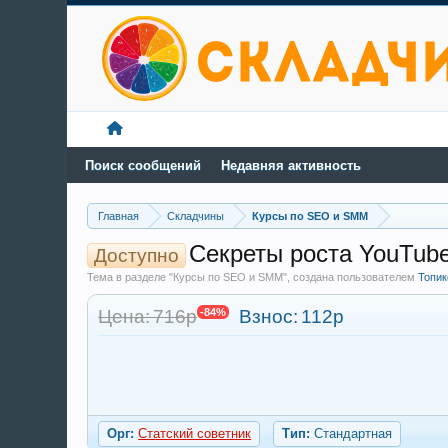
Поиск сообщений
Недавняя активность
Главная
Складчины
Курсы по SEO и SMM
Секреты роста YouTube
Доступно
Тема в разделе "Курсы по SEO и SMM", создана пользователем
Топик
Цена: 716р
-84%
Взнос:
112р
Орг:
Статский советник
Тип:
Стандартная