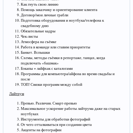
Как гнуть свою линию
Помощь заказчику и ориентирование клиента
Договор/мои личные грабли
Подготовка оборудования и ноутбука/телефона к
свадебному дню
Обязательные кадры
Чек-листы
Атмосфера на съёмке
Работа в команде или ставим приоритеты
Банкет. Вспышки
Схемы, методы съёмки в репортаже, танцах, когда
подключать «башмак»
Бэкапы + лайфхак с каталогами
Программы для компьютера/айфона во время свадьбы и
после
ТОП! Связки программ между собой
Лайтрум
Превью. Различия. Смарт-превью
Максимальное ускорение работы лайтрума даже на старых
ноутбуках
Инструменты для обработки фотографий
От чего отталкиваться при создании цвета
Акценты на фотографии