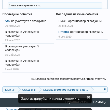
1 человеку нравится это.
Последние события
Последние важные события
Stiv
не участвует в складчине.
Нужен организатор складчины.
20 июл 2026
26 янв 2021
В складчине участвует 5
Rmbm1
организатор складчины.
человек(а).
9 дек 2020
29 июн 2026
В складчине участвует 5
человек(а).
15 май 2026
В складчине участвует 5
человек(а).
9 май 2026
(Вы должны войти или зарегистрироваться, чтобы ответить.)
Главная
Складчины
Съемка и обработка фотографий
Зарегистрируйся и начни экономить!
Обратная связь
Помощь
Условия и правила
Политика конфиденциальности