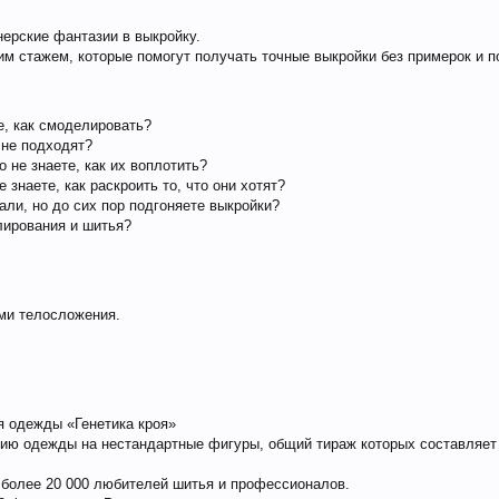
ерские фантазии в выкройку.
ним стажем, которые помогут получать точные выкройки без примерок и 
е, как смоделировать?
 не подходят?
 не знаете, как их воплотить?
 знаете, как раскроить то, что они хотят?
али, но до сих пор подгоняете выкройки?
лирования и шитья?
ми телосложения.
я одежды «Генетика кроя»
нию одежды на нестандартные фигуры, общий тираж которых составляет 
ь более 20 000 любителей шитья и профессионалов.