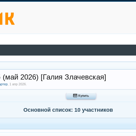
 (май 2026) [Галия Злачевская]
артер
,
1 апр 2026
.
 Купить
Основной список: 10 участников