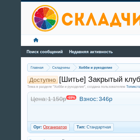
Поиск сообщений
Недавняя активность
Главная
Складчины
Хобби и рукоделие
[Шитье] Закрытый клуб
Доступно
Тема в разделе "Хобби и рукоделие", создана пользователем
Топикст
Цена: 1 150р
-69%
Взнос:
346р
Орг:
Организатор
Тип:
Стандартная