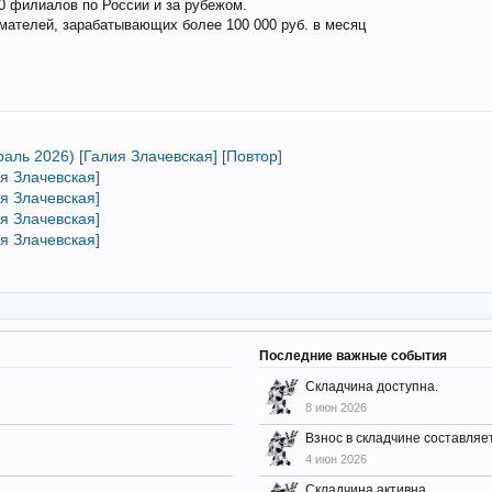
0 филиалов по России и за рубежом.
мателей, зарабатывающих более 100 000 руб. в месяц
раль 2026) [Галия Злачевская] [Повтор]
ия Злачевская]
ия Злачевская]
ия Злачевская]
ия Злачевская]
Последние важные события
Складчина доступна.
8 июн 2026
Взнос в складчине составляе
4 июн 2026
Складчина активна.