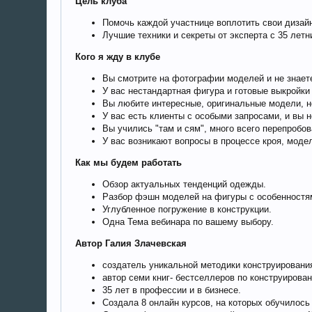
Цель клуба
Помочь каждой участнице воплотить свои дизайн
Лучшие техники и секреты от эксперта с 35 лет
Кого я жду в клубе
Вы смотрите на фотографии моделей и не знает
У вас нестандартная фигура и готовые выкройки
Вы любите интересные, оригинальные модели, но
У вас есть клиенты с особыми запросами, и вы не
Вы учились "там и сям", много всего перепробов
У вас возникают вопросы в процессе кроя, моде
Как мы будем работать
Обзор актуальных тенденций одежды.
Разбор фэшн моделей на фигуры с особенностя
Углубленное погружение в конструкции.
Одна Тема вебинара по вашему выбору.
Автор Галия Злачевская
создатель уникальной методики конструировани
автор семи книг- бестселлеров по конструирова
35 лет в профессии и в бизнесе.
Создала 8 онлайн курсов, на которых обучилос