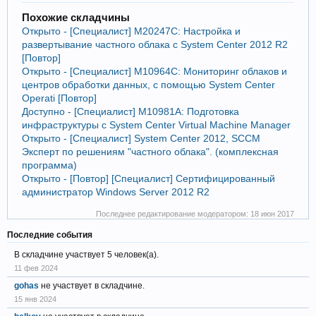
Похожие складчины
Открыто - [Специалист] М20247C: Настройка и
развертывание частного облака с System Center 2012 R2
[Повтор]
Открыто - [Специалист] M10964С: Мониторинг облаков и
центров обработки данных, с помощью System Center
Operati [Повтор]
Доступно - [Специалист] M10981А: Подготовка
инфраструктуры с System Center Virtual Machine Manager
Открыто - [Специалист] System Center 2012, SCCM
Эксперт по решениям "частного облака". (комплексная
программа)
Открыто - [Повтор] [Специалист] Сертифицированный
администратор Windows Server 2012 R2
Последнее редактирование модератором:
18 июн 2017
Последние события
В складчине участвует 5 человек(а).
11 фев 2024
gohas
не участвует в складчине.
15 янв 2024