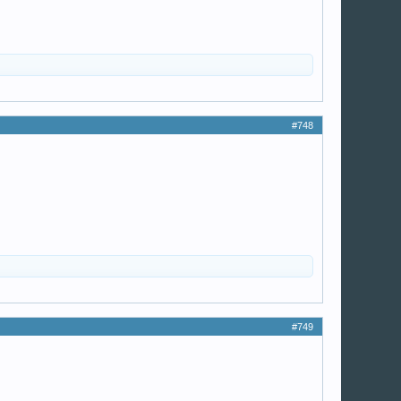
#748
#749