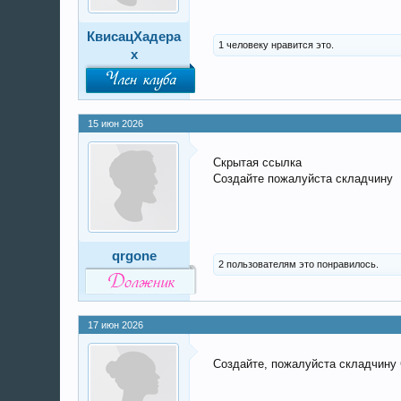
КвисацХадера
1 человеку нравится это.
х
Член клуба
15 июн 2026
Скрытая ссылка
Создайте пожалуйста складчину
qrgone
2 пользователям это понравилось.
Должник
17 июн 2026
Создайте, пожалуйста складчину