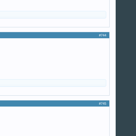
#744
#745