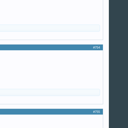
#754
#755