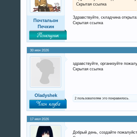
Скрытая ссылка
Здравствуйте, складчина открыта
Почтальон
Скрытая ссылка
Печкин
Помощник
30 июн 2026
здравствуйте, организуйте пожал
Скрытая ссылка
Oladyshek
2 пользователям это понравилось.
Член клуба
17 июл 2026
Добрый день, создайте пожалуйс