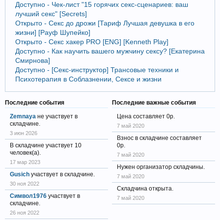
Доступно - Чек-лист "15 горячих секс-сценариев: ваш
лучший секс" [Secrets]
Открыто - Секс до дрожи [Тариф Лучшая девушка в его
жизни] [Рауф Шупейко]
Открыто - Секс хакер PRO [ENG] [Kenneth Play]
Доступно - Как научить вашего мужчину сексу? [Екатерина
Смирнова]
Доступно - [Секс-инструктор] Трансовые техники и
Психотерапия в Соблазнении, Сексе и жизни
Последние события
Последние важные события
Zemnaya
не участвует в
Цена составляет 0р.
складчине.
7 май 2020
3 июн 2026
Взнос в складчине составляет
В складчине участвует 10
0р.
человек(а).
7 май 2020
17 мар 2023
Нужен организатор складчины.
Gusich
участвует в складчине.
7 май 2020
30 ноя 2022
Складчина открыта.
Символ1976
участвует в
7 май 2020
складчине.
26 ноя 2022