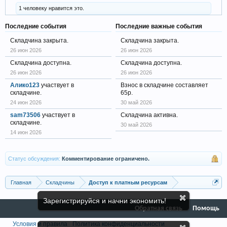
1 человеку нравится это.
Последние события
Последние важные события
Складчина закрыта.
Складчина закрыта.
26 июн 2026
26 июн 2026
Складчина доступна.
Складчина доступна.
26 июн 2026
26 июн 2026
Алико123
участвует в
Взнос в складчине составляет
складчине.
65р.
24 июн 2026
30 май 2026
sam73506
участвует в
Складчина активна.
складчине.
30 май 2026
14 июн 2026
Статус обсуждения:
Комментирование ограничено.
Главная
Складчины
Доступ к платным ресурсам
Зарегистрируйся и начни экономить!
Обратная связь
Помощь
Условия и правила
Политика конфиденциальности