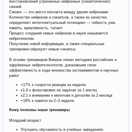
восстановления утраченных нейронных (синаптических)
связей.
Синапс — это место контакта между двумя нейронами
Количество нейронов и синапсов, а также их качество
определяют интеллектуальный потенциал — гибкость ума,
память, креативность, талант.
Процесс создания новых нейронов в науке называется
нейрогенезом.
Получение новой информации, а также специальные
тренировки образуют новые синапсы.
В основе тренажеров Викиум лежат методики российских и
зарубежных нейропсихологов, доказавшие свою
эффективность в ходе множества экспериментов и научных
работ
+17% к скорости реакции за неделю
х1,6 к фокусировке на задачах за 1 месяц
х2,1 к вниманию к мелочам и деталям за 2 месяца
+19% к памяти за 2–3 недели
Кому полезны наши тренажеры
Младший возраст
Улучшить обучаемость в учебных заведениях