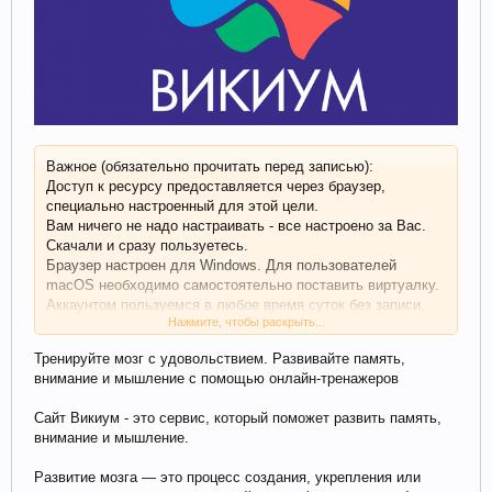
Важное (обязательно прочитать перед записью):
Доступ к ресурсу предоставляется через браузер,
специально настроенный для этой цели.
Вам ничего не надо настраивать - все настроено за Вас.
Скачали и сразу пользуетесь.
Браузер настроен для Windows. Для пользователей
macOS необходимо самостоятельно поставить виртуалку.
Аккаунтом пользуемся в любое время суток без записи,
Нажмите, чтобы раскрыть...
без очереди, без расписания (вообщем без каких-либо
ограничений в плане времени использования)
Тренируйте мозг с удовольствием. Развивайте память,
Обратите внимание что статистика и награды, и тп - идут
внимание и мышление с помощью онлайн-тренажеров
общие - т.е если есть какой-то прогресс в аккаунте он
будет отображаться один для всех - он общий
Сайт Викиум - это сервис, который поможет развить память,
внимание и мышление.
Развитие мозга — это процесс создания, укрепления или