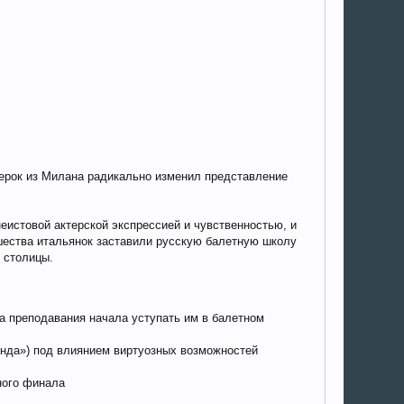
лерок из Милана радикально изменил представление
истовой актерской экспрессией и чувственностью, и
шества итальянок заставили русскую балетную школу
 столицы.
а преподавания начала уступать им в балетном
онда») под влиянием виртуозных возможностей
ного финала