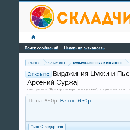
Поиск сообщений
Недавняя активность
Главная
Складчины
Культура, история и искусство
Вирджиния Цукки и Пье
Открыто
[Арсений Суржа]
Тема в разделе "Культура, история и искусство", создана пользоват
Цена: 650р
Взнос:
650р
Тип:
Стандартная