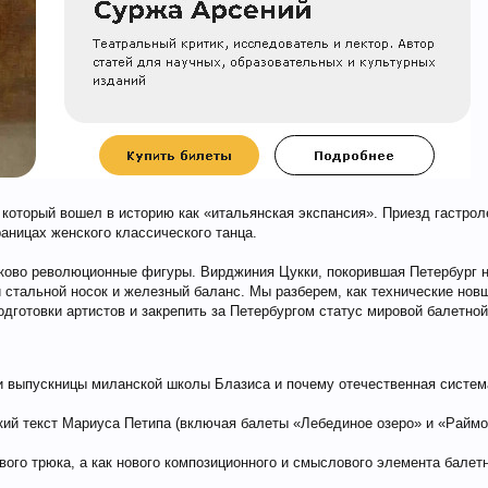
 который вошел в историю как «итальянская экспансия». Приезд гастро
аницах женского классического танца.
ково революционные фигуры. Вирджиния Цукки, покорившая Петербург не
стальной носок и железный баланс. Мы разберем, как технические нов
дготовки артистов и закрепить за Петербургом статус мировой балетной
и выпускницы миланской школы Блазиса и почему отечественная систем
ий текст Мариуса Петипа (включая балеты «Лебединое озеро» и «Райм
ого трюка, а как нового композиционного и смыслового элемента балет