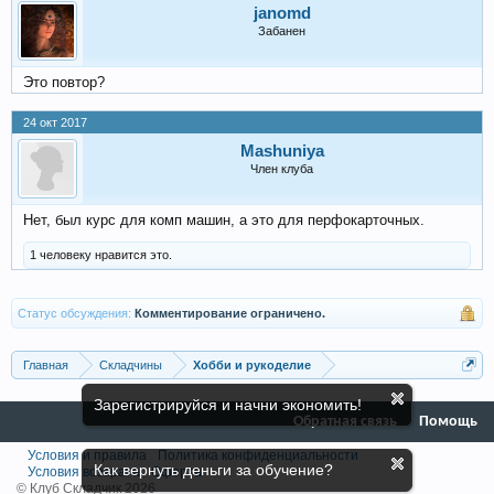
janomd
Забанен
Это повтор?
24 окт 2017
Mashuniya
Член клуба
Нет, был курс для комп машин, а это для перфокарточных.
1 человеку нравится это.
Статус обсуждения:
Комментирование ограничено.
Главная
Складчины
Хобби и рукоделие
Зарегистрируйся и начни экономить!
Обратная связь
Помощь
Условия и правила
Политика конфиденциальности
Как вернуть деньги за обучение?
Условия возврата
Оферта
© Клуб Складчик 2026