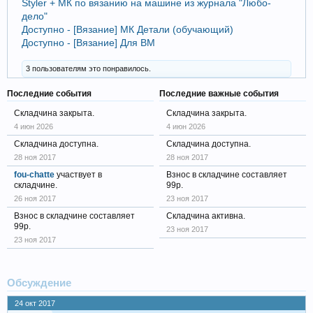
Styler + МК по вязанию на машине из журнала "Любо-
дело"
Доступно - [Вязание] МК Детали (обучающий)
Доступно - [Вязание] Для ВМ
3 пользователям это понравилось.
Последние события
Последние важные события
Складчина закрыта.
Складчина закрыта.
4 июн 2026
4 июн 2026
Складчина доступна.
Складчина доступна.
28 ноя 2017
28 ноя 2017
fou-chatte
участвует в
Взнос в складчине составляет
складчине.
99р.
26 ноя 2017
23 ноя 2017
Взнос в складчине составляет
Складчина активна.
99р.
23 ноя 2017
23 ноя 2017
Обсуждение
24 окт 2017