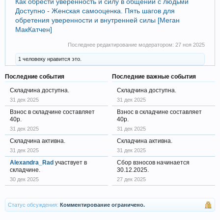
Как обрести уверенность и силу в общении с людьми
Доступно - Женская самооценка. Пять шагов для
обретения уверенности и внутренней силы [Меган
МакКатчен]
Последнее редактирование модератором:
27 ноя 2025
1 человеку нравится это.
Последние события
Последние важные события
Складчина доступна.
Складчина доступна.
31 дек 2025
31 дек 2025
Взнос в складчине составляет
Взнос в складчине составляет
40р.
40р.
31 дек 2025
31 дек 2025
Складчина активна.
Складчина активна.
31 дек 2025
31 дек 2025
Alexandra_Rad
участвует в
Сбор взносов начинается
складчине.
30.12.2025.
30 дек 2025
27 дек 2025
Статус обсуждения:
Комментирование ограничено.