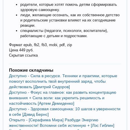
родители, которые хотят помочь детям сформировать
здоровую самооценку.
люди, желающие осознать, как их собственное детство
и родительские установки влияют на их сегодняшние
реакции.
специалисты (педагоги, психологи, воспитатели),
работающие с детьми и подростками.
Формат epub, fb2, fb3, mobi, pdf, zip
Цена 449 руб.
Скрытая ссылка
Похожие складчины
Доступно - Сила в ресурсе. Техники и практики, которые
помогут восполнить твой внутренний заряд, чтобы
действовать [Дмитрий Сидоров]
Доступно - Фокус на главное: как развить концентрацию
внимания + Сила воли: как укрепить решимость и
настойчивость [Артем Демиденко]
Доступно - Здоровая самооценка: 10 шагов к уверенности
в себе [Дэвид Бернс]
Открыто - [Серафима Мира] Разбуди Энергию
женственности! Вспомни себя истинную + [Лэс Гиблин]