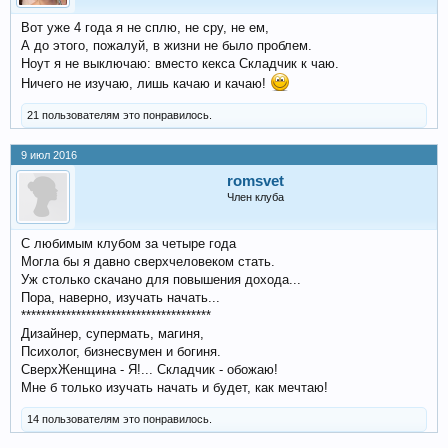
Вот уже 4 года я не сплю, не сру, не ем,
А до этого, пожалуй, в жизни не было проблем.
Ноут я не выключаю: вместо кекса Складчик к чаю.
Ничего не изучаю, лишь качаю и качаю!
21 пользователям это понравилось.
9 июл 2016
romsvet
Член клуба
С любимым клубом за четыре года
Могла бы я давно сверхчеловеком стать.
Уж столько скачано для повышения дохода...
Пора, наверно, изучать начать...
**************************************
Дизайнер, супермать, магиня,
Психолог, бизнесвумен и богиня.
СверхЖенщина - Я!... Складчик - обожаю!
Мне б только изучать начать и будет, как мечтаю!
14 пользователям это понравилось.