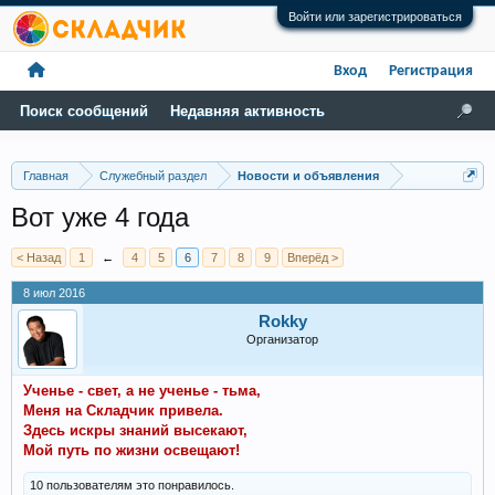
Войти или зарегистрироваться
Вход
Регистрация
Поиск сообщений
Недавняя активность
Главная
Служебный раздел
Новости и объявления
Вот уже 4 года
< Назад
1
←
4
5
6
7
8
9
Вперёд >
8 июл 2016
Rokky
Организатор
Ученье - свет, а не ученье - тьма,
Меня на Складчик привела.
Здесь искры знаний высекают,
Мой путь по жизни освещают!
10 пользователям это понравилось.