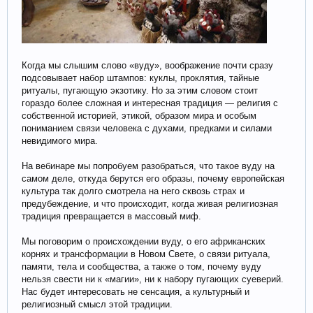
Когда мы слышим слово «вуду», воображение почти сразу
подсовывает набор штампов: куклы, проклятия, тайные
ритуалы, пугающую экзотику. Но за этим словом стоит
гораздо более сложная и интересная традиция — религия с
собственной историей, этикой, образом мира и особым
пониманием связи человека с духами, предками и силами
невидимого мира.
На вебинаре мы попробуем разобраться, что такое вуду на
самом деле, откуда берутся его образы, почему европейская
культура так долго смотрела на него сквозь страх и
предубеждение, и что происходит, когда живая религиозная
традиция превращается в массовый миф.
Мы поговорим о происхождении вуду, о его африканских
корнях и трансформации в Новом Свете, о связи ритуала,
памяти, тела и сообщества, а также о том, почему вуду
нельзя свести ни к «магии», ни к набору пугающих суеверий.
Нас будет интересовать не сенсация, а культурный и
религиозный смысл этой традиции.