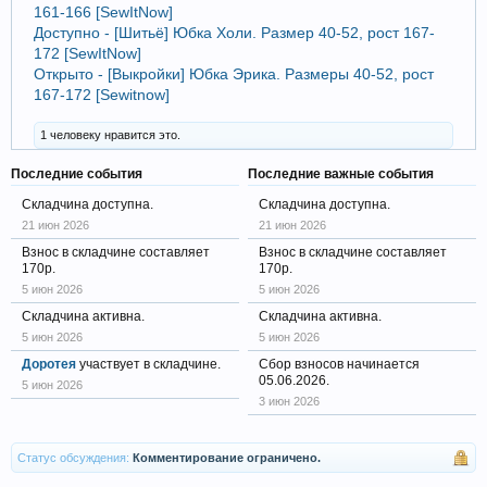
161-166 [SewItNow]
Доступно - [Шитьё] Юбка Холи. Размер 40-52, рост 167-
172 [SewItNow]
Открыто - [Выкройки] Юбка Эрика. Размеры 40-52, рост
167-172 [Sewitnow]
1 человеку нравится это.
Последние события
Последние важные события
Складчина доступна.
Складчина доступна.
21 июн 2026
21 июн 2026
Взнос в складчине составляет
Взнос в складчине составляет
170р.
170р.
5 июн 2026
5 июн 2026
Складчина активна.
Складчина активна.
5 июн 2026
5 июн 2026
Доротея
участвует в складчине.
Сбор взносов начинается
05.06.2026.
5 июн 2026
3 июн 2026
Статус обсуждения:
Комментирование ограничено.