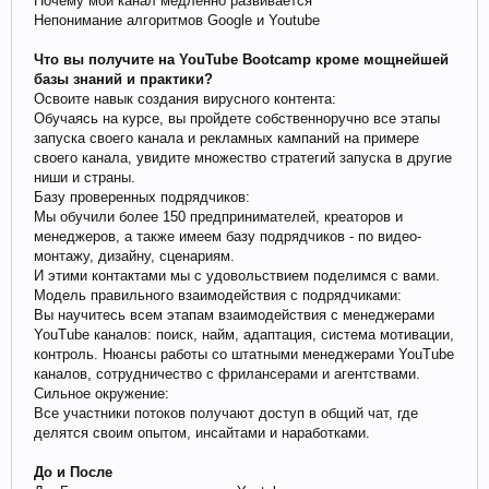
Почему мой канал медленно развивается
Непонимание алгоритмов Google и Youtube
Что вы получите на YouTube Bootcamp кроме мощнейшей
базы знаний и практики?
Освоите навык создания вирусного контента:
Обучаясь на курсе, вы пройдете собственноручно все этапы
запуска своего канала и рекламных кампаний на примере
своего канала, увидите множество стратегий запуска в другие
ниши и страны.
Базу проверенных подрядчиков:
Мы обучили более 150 предпринимателей, креаторов и
менеджеров, а также имеем базу подрядчиков - по видео-
монтажу, дизайну, сценариям.
И этими контактами мы с удовольствием поделимся с вами.
Модель правильного взаимодействия с подрядчиками:
Вы научитесь всем этапам взаимодействия с менеджерами
YouTube каналов: поиск, найм, адаптация, система мотивации,
контроль. Нюансы работы со штатными менеджерами YouTube
каналов, сотрудничество с фрилансерами и агентствами.
Сильное окружение:
Все участники потоков получают доступ в общий чат, где
делятся своим опытом, инсайтами и наработками.
До и После