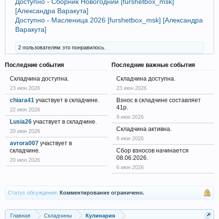
Доступно - Сборник Новогодний [furshetbox_msk]
[Александра Варакута]
Доступно - Масленица 2026 [furshetbox_msk] [Александра
Варакута]
2 пользователям это понравилось.
Последние события
Последние важные события
Складчина доступна.
Складчина доступна.
23 июн 2026
23 июн 2026
chiara41
участвует в складчине.
Взнос в складчине составляет
41р.
22 июн 2026
9 июн 2026
Lusia26
участвует в складчине.
Складчина активна.
20 июн 2026
9 июн 2026
avrora007
участвует в
складчине.
Сбор взносов начинается
08.06.2026.
20 июн 2026
6 июн 2026
Статус обсуждения:
Комментирование ограничено.
Главная
Складчины
Кулинария