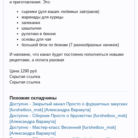
и приготовления. Это:
сырники (для ваших любимых завтраков)
маринады для курицы
запеканки
шашлычки
рулетики в беконе
основы для чая
большой блок по блинам (7 разнообразных начинок)
И напомню, что канал будет постоянно пополняться новыми
рецептами, а оплата разовая
Цена 1290 руб
Скрытая ссылка
Скрытая ссылка
Похожие складчины
Доступно - Закрытый канал Просто о фуршетных закусках
[furshetbox_msk] [Александра Варакута]
Доступно - Сборник Просто о брускеттах [furshetbox_msk]
[Александра Варакута]
Доступно - Мастер-класс Весенний [furshetbox_msk]
[Александра Варакута]