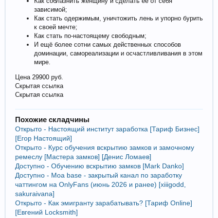
Как соблазнить женщину и сделать её от себя
зависимой;
Как стать одержимым, уничтожить лень и упорно бурить
к своей мечте;
Как стать по-настоящему свободным;
И ещё более сотни самых действенных способов
доминации, самореализации и осчастливливания в этом
мире.
Цена 29900 руб.
Скрытая ссылка
Скрытая ссылка
Похожие складчины
Открыто - Настоящий институт заработка [Тариф Бизнес]
[Егор Настоящий]
Открыто - Курс обучения вскрытию замков и замочному
ремеслу [Мастера замков] [Денис Ломаев]
Доступно - Обучению вскрытию замков [Mark Danko]
Доступно - Moa base - закрытый канал по заработку
чаттингом на OnlyFans (июнь 2026 и ранее) [xiiigodd,
sakuraivana]
Открыто - Как эмигранту зарабатывать? [Тариф Online]
[Евгений Locksmith]