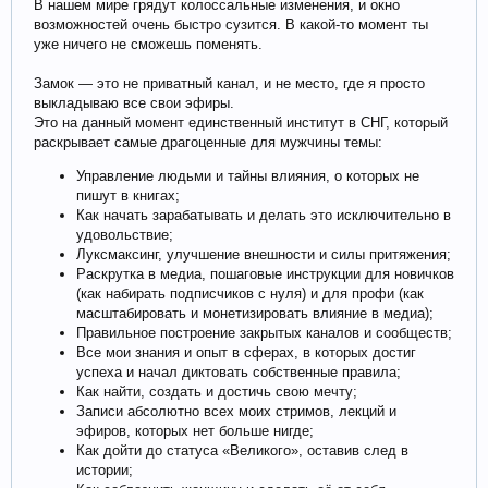
В нашем мире грядут колоссальные изменения, и окно
возможностей очень быстро сузится. В какой-то момент ты
уже ничего не сможешь поменять.
Замок — это не приватный канал, и не место, где я просто
выкладываю все свои эфиры.
Это на данный момент единственный институт в СНГ, который
раскрывает самые драгоценные для мужчины темы:
Управление людьми и тайны влияния, о которых не
пишут в книгах;
Как начать зарабатывать и делать это исключительно в
удовольствие;
Луксмаксинг, улучшение внешности и силы притяжения;
Раскрутка в медиа, пошаговые инструкции для новичков
(как набирать подписчиков с нуля) и для профи (как
масштабировать и монетизировать влияние в медиа);
Правильное построение закрытых каналов и сообществ;
Все мои знания и опыт в сферах, в которых достиг
успеха и начал диктовать собственные правила;
Как найти, создать и достичь свою мечту;
Записи абсолютно всех моих стримов, лекций и
эфиров, которых нет больше нигде;
Как дойти до статуса «Великого», оставив след в
истории;