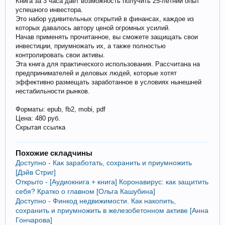
Книга за 3 часа дает возможность получить 25-летний опыт
успешного инвестора.
Это набор удивительных открытий в финансах, каждое из
которых давалось автору ценой огромных усилий.
Начав применять прочитанное, вы сможете защищать свои
инвестиции, приумножать их, а также полностью
контролировать свои активы.
Эта книга для практического использования. Рассчитана на
предпринимателей и деловых людей, которые хотят
эффективно размещать заработанное в условиях нынешней
нестабильности рынков.
Форматы: epub, fb2, mobi, pdf
Цена: 480 руб.
Скрытая ссылка
Похожие складчины
Доступно - Как заработать, сохранить и приумножить
[Дэйв Стриг]
Открыто - [Аудиокнига + книга] Коронавирус: как защитить
себя? Кратко о главном [Ольга Кашубина]
Доступно - Финкод недвижимости. Как накопить,
сохранить и приумножить в железобетонном активе [Анна
Гончарова]