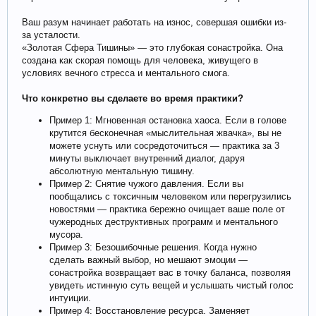
Ваш разум начинает работать на износ, совершая ошибки из-
за усталости.
«Золотая Сфера Тишины» — это глубокая сонастройка. Она
создана как скорая помощь для человека, живущего в
условиях вечного стресса и ментального смога.
Что конкретно вы сделаете во время практики?
Пример 1: Мгновенная остановка хаоса. Если в голове
крутится бесконечная «мыслительная жвачка», вы не
можете уснуть или сосредоточиться — практика за 3
минуты выключает внутренний диалог, даруя
абсолютную ментальную тишину.
Пример 2: Снятие чужого давления. Если вы
пообщались с токсичным человеком или перегрузились
новостями — практика бережно очищает ваше поле от
чужеродных деструктивных программ и ментального
мусора.
Пример 3: Безошибочные решения. Когда нужно
сделать важный выбор, но мешают эмоции —
сонастройка возвращает вас в точку баланса, позволяя
увидеть истинную суть вещей и услышать чистый голос
интуиции.
Пример 4: Восстановление ресурса. Заменяет