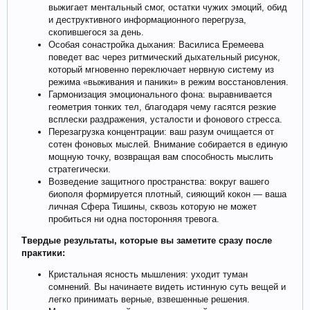
выжигает ментальный смог, остатки чужих эмоций, обид
и деструктивного информационного перегруза,
скопившегося за день.
Особая сонастройка дыхания: Василиса Еремеева
поведет вас через ритмический дыхательный рисунок,
который мгновенно переключает нервную систему из
режима «выживания и паники» в режим восстановления.
Гармонизация эмоционального фона: выравнивается
геометрия тонких тел, благодаря чему гасятся резкие
всплески раздражения, усталости и фонового стресса.
Перезагрузка концентрации: ваш разум очищается от
сотен фоновых мыслей. Внимание собирается в единую
мощную точку, возвращая вам способность мыслить
стратегически.
Возведение защитного пространства: вокруг вашего
биополя формируется плотный, сияющий кокон — ваша
личная Сфера Тишины, сквозь которую не может
пробиться ни одна посторонняя тревога.
Твердые результаты, которые вы заметите сразу после
практики:
Кристальная ясность мышления: уходит туман
сомнений. Вы начинаете видеть истинную суть вещей и
легко принимать верные, взвешенные решения.