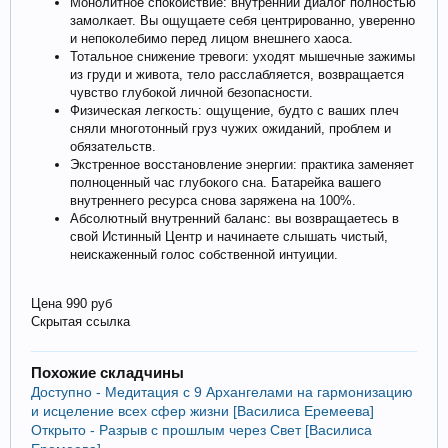
Монолитное спокойствие: внутренний диалог полностью
замолкает. Вы ощущаете себя центрированно, уверенно
и непоколебимо перед лицом внешнего хаоса.
Тотальное снижение тревоги: уходят мышечные зажимы
из груди и живота, тело расслабляется, возвращается
чувство глубокой личной безопасности.
Физическая легкость: ощущение, будто с ваших плеч
сняли многотонный груз чужих ожиданий, проблем и
обязательств.
Экстренное восстановление энергии: практика заменяет
полноценный час глубокого сна. Батарейка вашего
внутреннего ресурса снова заряжена на 100%.
Абсолютный внутренний баланс: вы возвращаетесь в
свой Истинный Центр и начинаете слышать чистый,
неискаженный голос собственной интуиции.
Цена 990 руб
Скрытая ссылка
Похожие складчины
Доступно - Медитация с 9 Архангелами на гармонизацию
и исцеление всех сфер жизни [Василиса Еремеева]
Открыто - Разрыв с прошлым через Свет [Василиса