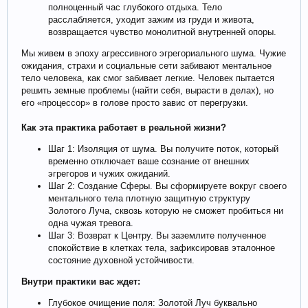
полноценный час глубокого отдыха. Тело
расслабляется, уходит зажим из груди и живота,
возвращается чувство монолитной внутренней опоры.
Мы живем в эпоху агрессивного эгрегориального шума. Чужие
ожидания, страхи и социальные сети забивают ментальное
тело человека, как смог забивает легкие. Человек пытается
решить земные проблемы (найти себя, вырасти в делах), но
его «процессор» в голове просто завис от перегрузки.
Как эта практика работает в реальной жизни?
Шаг 1: Изоляция от шума. Вы получите поток, который
временно отключает ваше сознание от внешних
эгрегоров и чужих ожиданий.
Шаг 2: Создание Сферы. Вы сформируете вокруг своего
ментального тела плотную защитную структуру
Золотого Луча, сквозь которую не сможет пробиться ни
одна чужая тревога.
Шаг 3: Возврат к Центру. Вы заземлите полученное
спокойствие в клетках тела, зафиксировав эталонное
состояние духовной устойчивости.
Внутри практики вас ждет:
Глубокое очищение поля: Золотой Луч буквально